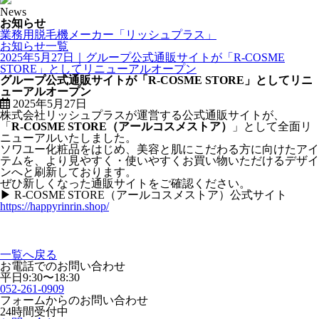
News
お知らせ
業務用脱毛機メーカー「リッシュプラス」
お知らせ一覧
2025年5月27日｜グループ公式通販サイトが「R-COSME
STORE」としてリニューアルオープン
グループ公式通販サイトが「R-COSME STORE」としてリニ
ューアルオープン
2025年5月27日
株式会社リッシュプラスが運営する公式通販サイトが、
「
R‑COSME STORE（アールコスメストア）
」として全面リ
ニューアルいたしました。
ソワユー化粧品をはじめ、美容と肌にこだわる方に向けたアイ
テムを、より見やすく・使いやすくお買い物いただけるデザイ
ンへと刷新しております。
ぜひ新しくなった通販サイトをご確認ください。
▶ R‑COSME STORE（アールコスメストア）公式サイト
https://happyrinrin.shop/
一覧へ戻る
お電話でのお問い合わせ
平日9:30〜18:30
052-261-0909
フォームからのお問い合わせ
24時間受付中