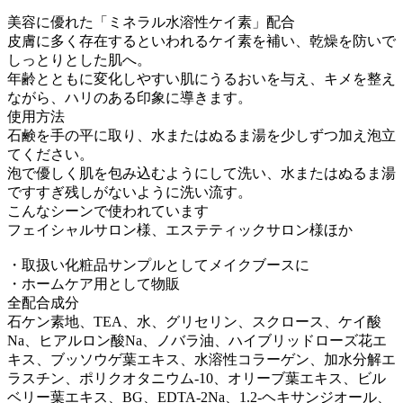
美容に優れた「ミネラル水溶性ケイ素」配合
皮膚に多く存在するといわれるケイ素を補い、乾燥を防いで
しっとりとした肌へ。
年齢とともに変化しやすい肌にうるおいを与え、キメを整え
ながら、ハリのある印象に導きます。
使用方法
石鹸を手の平に取り、水またはぬるま湯を少しずつ加え泡立
てください。
泡で優しく肌を包み込むようにして洗い、水またはぬるま湯
ですすぎ残しがないように洗い流す。
こんなシーンで使われています
フェイシャルサロン様、エステティックサロン様ほか
・取扱い化粧品サンプルとしてメイクブースに
・ホームケア用として物販
全配合成分
石ケン素地、TEA、水、グリセリン、スクロース、ケイ酸
Na、ヒアルロン酸Na、ノバラ油、ハイブリッドローズ花エ
キス、ブッソウゲ葉エキス、水溶性コラーゲン、加水分解エ
ラスチン、ポリクオタニウム-10、オリーブ葉エキス、ビル
ベリー葉エキス、BG、EDTA-2Na、1.2-ヘキサンジオール、